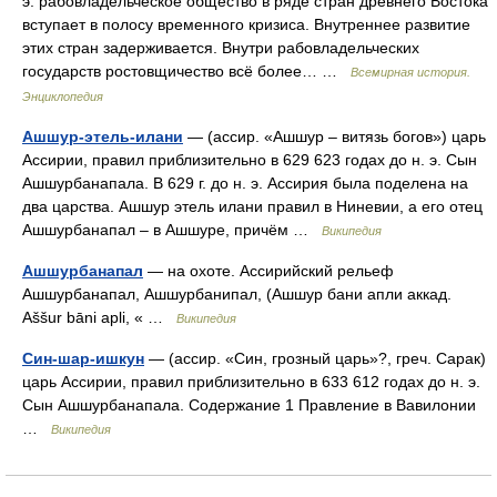
э. рабовладельческое общество в ряде стран древнего Востока
вступает в полосу временного кризиса. Внутреннее развитие
этих стран задерживается. Внутри рабовладельческих
государств ростовщичество всё более… …
Всемирная история.
Энциклопедия
Ашшур-этель-илани
— (ассир. «Ашшур – витязь богов») царь
Ассирии, правил приблизительно в 629 623 годах до н. э. Сын
Ашшурбанапала. В 629 г. до н. э. Ассирия была поделена на
два царства. Ашшур этель илани правил в Ниневии, а его отец
Ашшурбанапал – в Ашшуре, причём …
Википедия
Ашшурбанапал
— на охоте. Ассирийский рельеф
Ашшурбанапал, Ашшурбанипал, (Ашшур бани апли аккад.
Aššur bāni apli, « …
Википедия
Син-шар-ишкун
— (ассир. «Син, грозный царь»?, греч. Сарак)
царь Ассирии, правил приблизительно в 633 612 годах до н. э.
Сын Ашшурбанапала. Содержание 1 Правление в Вавилонии
…
Википедия