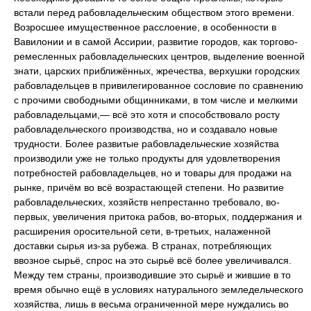
встали перед рабовладельческим обществом этого времени.
Возросшее имущественное расслоение, в особенности в
Вавилонии и в самой Ассирии, развитие городов, как торгово-
ремесленных рабовладельческих центров, выделение военной
знати, царских приближённых, жречества, верхушки городских
рабовладельцев в привилегированное сословие по сравнению
с прочими свободными общинниками, в том числе и мелкими
рабовладельцами,— всё это хотя и способствовало росту
рабовладельческого производства, но и создавало новые
трудности. Более развитые рабовладельческие хозяйства
производили уже не только продукты для удовлетворения
потребностей рабовладельцев, но и товары для продажи на
рынке, причём во всё возрастающей степени. Но развитие
рабовладельческих, хозяйств непрестанно требовало, во-
первых, увеличения притока рабов, во-вторых, поддержания и
расширения оросительной сети, в-третьих, налаженной
доставки сырья из-за рубежа. В странах, потребляющих
ввозное сырьё, спрос на это сырьё всё более увеличивался.
Между тем страны, производившие это сырьё и жившие в то
время обычно ещё в условиях натурального земледельческого
хозяйства, лишь в весьма ограниченной мере нуждались во