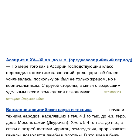
Ассирия в XV—XI вв. до н. э. (среднеассирийский период)
— По мере того как в Ассирии господствующий класс
переходил к политике завоеваний, роль царя всё более
усиливалась, поскольку он был не только жрецом, но и
военачальником. С другой стороны, в связи с возросшим
удельным весом земледелия в экономике… …
Всемирная
история. Энциклопедия
Вавилоно-ассирийская наука и техника
— наука и
техника народов, населявших в теч. 4 1 го тыс. до н.э. терр.
древ. Месопотамии (Двуречья). Уже с 5 4 го тыс. до н.э., в
связи с потребностями ирригац. земледелия, прорываются
каналы, возводятся дамбы и плотины. В это время были… …