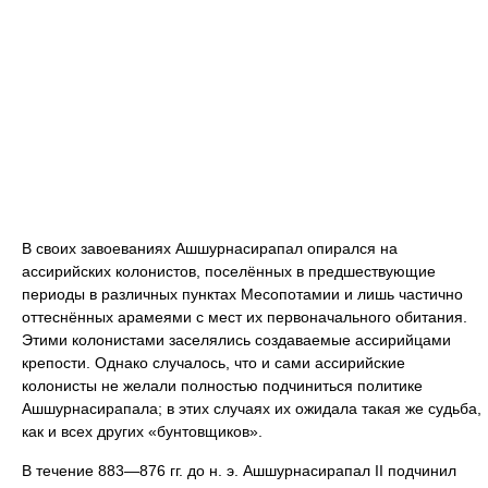
В своих завоеваниях Ашшурнасирапал опирался на
ассирийских колонистов, поселённых в предшествующие
периоды в различных пунктах Месопотамии и лишь частично
оттеснённых арамеями с мест их первоначального обитания.
Этими колонистами заселялись создаваемые ассирийцами
крепости. Однако случалось, что и сами ассирийские
колонисты не желали полностью подчиниться политике
Ашшурнасирапала; в этих случаях их ожидала такая же судьба,
как и всех других «бунтовщиков».
В течение 883—876 гг. до н. э. Ашшурнасирапал II подчинил