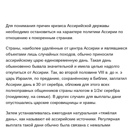
Для понимания причин кризиса Ассирийской державы
необходимо остановиться на характере политики Ассирии по
отношению к покоренным странам.
Страны, наиболее удалённые от центра Ассирии и являвшиеся
объектами лишь случайных походов, обычно приносили
ассирийскому царю единовременную дань. Такая дань
обыкновенно бывала значительной и имела целью надолго
откупиться от Ассирии. Так, во второй половине VIII в. до н. э
царь Израиля, по преданию, сохранённому в Библии, заплатил
Ассирии дань в 30 от серебра, обложив для этого всех
полноправных общинников страны налогом в 1/2кг серебра
(поидимому, на семью). В других случаях для выплаты дани
опустошались царские сокровищницы и храмы.
Затем устанавливалась ежегодная натуральная «тяжёлая
дань», как называют её ассирийские источники. Регулярная
выплата такой дани обычно была связана с немалыми