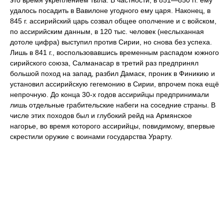
это время укреплением тыла. В частности, в 851—850 гг. ему
удалось посадить в Вавилоне угодного ему царя. Наконец, в
845 г. ассирийский царь созвал общее ополчение и с войском,
по ассирийским данным, в 120 тыс. человек (неслыханная
дотоле цифра) выступил против Сирии, но снова без успеха.
Лишь в 841 г., воспользовавшись временным распадом южного
сирийского союза, Салманасар в третий раз предпринял
большой поход на запад, разбил Дамаск, проник в Финикию и
установил ассирийскую гегемонию в Сирии, впрочем пока ещё
непрочную. До конца 30-х годов ассирийцы предпринимали
лишь отдельные грабительские набеги на соседние страны. В
числе этих походов был и глубокий рейд на Армянское
нагорье, во время которого ассирийцы, повидимому, впервые
скрестили оружие с воинами государства Урарту.