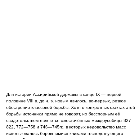
Для истории Ассирийской державы в конце IX — первой
половине VIII в. до н. э. новым явилось, во-первых, резкое
обострение классовой борьбы. Хотя о конкретных фактах этой
борьбы источники прямо не говорят, но бесспорным её
свидетельством являются ожесточённые междоусобицы 827—
822, 772—758 и 746—745гг., в которых недовольство масс
использовалось боровшимися кликами господствующего