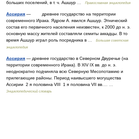
больших поселений, в т. ч. Ашшур …
Православная энциклопедия
Ассирия
— древнее государство на территории
современного Ирака. Ядром А. явился Ашшур. Этнический
состав его первичного населения неизвестен, к 2000 до н. э.
основную массу жителей составляли семиты аккадцы. В то
время Ашшур играл роль посредника в …
Большая советская
энциклопедия
Ассирия
— древнее государство в Северном Двуречье (на
территории современного Ирака). В XIV IX вв. до н. э.
неоднократно подчиняла всю Северную Месопотамию и
прилегающие районы. Период наивысшего могущества
Ассирии 2 я половина VIII 1 я половина VII вв.… …
Энциклопедический словарь