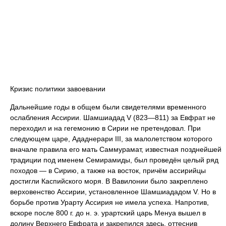
Кризис политики завоевании
Дальнейшие годы в общем были свидетелями временного
ослабления Ассирии. Шамшиадад V (823—811) за Евфрат не
переходил и на гегемонию в Сирии не претендовал. При
следующем царе, Ададнерари III, за малолетством которого
вначале правила его мать Саммурамат, известная позднейшей
традиции под именем Семирамиды, был проведён целый ряд
походов — в Сирию, а также на восток, причём ассирийцы
достигли Каспийского моря. В Вавилонии было закреплено
верховенство Ассирии, установленное Шамшиададом V. Но в
борьбе против Урарту Ассирия не имела успеха. Напротив,
вскоре после 800 г. до н. э. урартский царь Менуа вышел в
долину Верхнего Евфрата и закрепился здесь, оттеснив