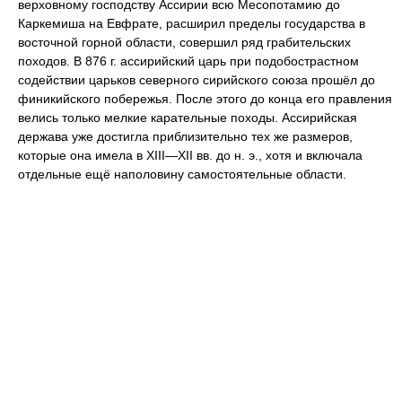
верховному господству Ассирии всю Месопотамию до
Каркемиша на Евфрате, расширил пределы государства в
восточной горной области, совершил ряд грабительских
походов. В 876 г. ассирийский царь при подобострастном
содействии царьков северного сирийского союза прошёл до
финикийского побережья. После этого до конца его правления
велись только мелкие карательные походы. Ассирийская
держава уже достигла приблизительно тех же размеров,
которые она имела в XIII—XII вв. до н. э., хотя и включала
отдельные ещё наполовину самостоятельные области.