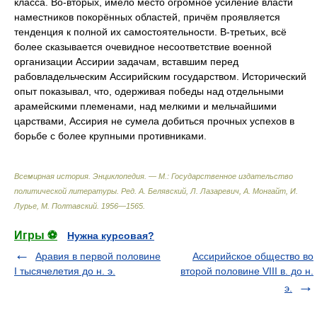
класса. Во-вторых, имело место огромное усиление власти
наместников покорённых областей, причём проявляется
тенденция к полной их самостоятельности. В-третьих, всё
более сказывается очевидное несоответствие военной
организации Ассирии задачам, вставшим перед
рабовладельческим Ассирийским государством. Исторический
опыт показывал, что, одерживая победы над отдельными
арамейскими племенами, над мелкими и мельчайшими
царствами, Ассирия не сумела добиться прочных успехов в
борьбе с более крупными противниками.
Всемирная история. Энциклопедия. — М.: Государственное издательство
политической литературы
.
Ред. А. Белявский, Л. Лазаревич, А. Монгайт, И.
Лурье, М. Полтавский
.
1956—1565
.
Игры ⚽
Нужна курсовая?
Аравия в первой половине
Ассирийское общество во
I тысячелетия до н. э.
второй половине VIII в. до н.
э.