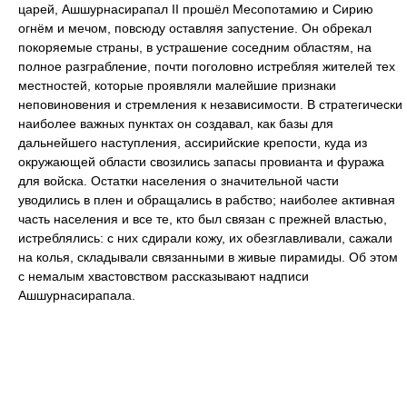
царей, Ашшурнасирапал II прошёл Месопотамию и Сирию
огнём и мечом, повсюду оставляя запустение. Он обрекал
покоряемые страны, в устрашение соседним областям, на
полное разграбление, почти поголовно истребляя жителей тех
местностей, которые проявляли малейшие признаки
неповиновения и стремления к независимости. В стратегически
наиболее важных пунктах он создавал, как базы для
дальнейшего наступления, ассирийские крепости, куда из
окружающей области свозились запасы провианта и фуража
для войска. Остатки населения о значительной части
уводились в плен и обращались в рабство; наиболее активная
часть населения и все те, кто был связан с прежней властью,
истреблялись: с них сдирали кожу, их обезглавливали, сажали
на колья, складывали связанными в живые пирамиды. Об этом
с немалым хвастовством рассказывают надписи
Ашшурнасирапала.