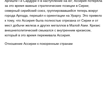
Аргишти I и Сардури II в наступление на юг; Ассирия потеряла
за это время важные стратегические позиции в Сирии;
северный сирийский союз, группировавшийся теперь вокруг
города Арпада, перешёл к ориентации на Ураргу. Это привело
к тому, что Ассирия была полностью отрезана от Сирии и от
мест добычи железа и других металлов в Малой Азии. Кризис
внешнеполитический смыкался с внутренним кризисом,
который в это время переживала Ассирия.
Отношение Ассирии к покоренным странам