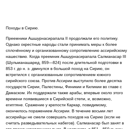
Походы в Сирию.
Преемники Ашшурнасирапала II продолжали его политику.
Однако окрестные народы стали принимать меры к более
сплочённому и организованному сопротивлению ассирийскому
нашествию. Когда преемник Ашшурнасирапала Салманасар III
(Шульманашаред, 859—824) после длительной подготовки в
853 г. до н. э. двинулся в большой поход на Сирию, он
встретился с организованным сопротивлением южного
сирийского союза. Против Ассирии выступило более десятка
государств Сирии, Палестины, Финикии и Киликии во главе с
Дамаском. Их поддержали также арабы, впервые около этого
времени появившиеся в Сирийской степи, и, возможно,
египтяне. Сражение у крепости Каркар, повидимому,
окончилось поражением Ассирии. В течение восьми лет
ассирийцы не смели совершать походов на Сирию (если не
считать разведывательных набегов). Салманасар был занят в